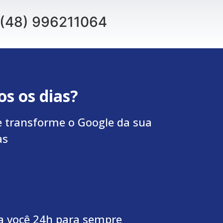
(48) 996211064
s os dias?
 e transforme o Google da sua
as
a você 24h para sempre