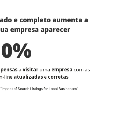
izado e completo aumenta a
sua empresa aparecer
0
%
opensas 
a 
visitar 
uma 
empresa 
com as 
n-line 
atualizadas
 e 
corretas
e
“Impact of Search Listings for Local Businesses”