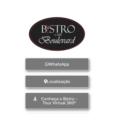
WhatsApp
Localização
Conheça o Bistro -
Tour Virtual 360º